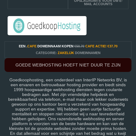
OPSLAGRUIMTE VOOR UW E-
MAIL ACCOUNTS
EEN .
CAFE
DOMEINNAAM KOPEN
€50.70
CAFE ACTIE!
€37.70
CATEGORIE:
ZAKELIJK
DOMEINNAMEN
GOEDE WEBHOSTING HOEFT NIET DUUR TE ZIJN
Goedkoophosting, een onderdeel van InterIP Networks BV, is
een ervaren en betrouwbaar hosting provider en biedt sinds
1999 hoogwaardige webhosting diensten tegen coulante
bedragen aan. Met zijn vriendelijke helpdesk en
bereikbaarheid via telefoon, e-mail maar ook lekker ouderwets
gewoon op ons kantoor bent u verzekerd van hoogwaardig
support en expertise. Wij hebben geen uurtje factuurtje
mentaliteit en stoppen niet voordat wij u naar tevredenheid
hebben geholpen. Ons razendsnelle webhosting en server
platform is voorzien van de beste hardware en kan van de
kleinste tot de grootste websites zonder moeite prima hosten.
En dat allemaal voor een schijntje van het bedrag wat u kwijt