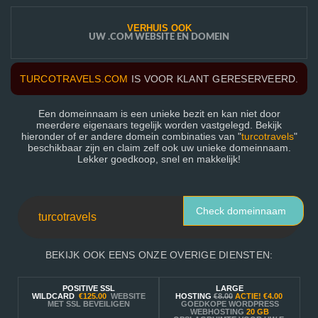
VERHUIS OOK
UW .COM WEBSITE EN DOMEIN
TURCOTRAVELS.COM
IS VOOR KLANT GERESERVEERD.
Een domeinnaam is een unieke bezit en kan niet door
meerdere eigenaars tegelijk worden vastgelegd. Bekijk
hieronder of er andere domein combinaties van "
turcotravels
"
beschikbaar zijn en claim zelf ook uw unieke domeinnaam.
Lekker goedkoop, snel en makkelijk!
Check domeinnaam
BEKIJK OOK EENS ONZE OVERIGE DIENSTEN:
POSITIVE SSL
LARGE
WILDCARD
€125.00
WEBSITE
HOSTING
€8.00
ACTIE!
€4.00
MET SSL BEVEILIGEN
GOEDKOPE WORDPRESS
WEBHOSTING
20 GB